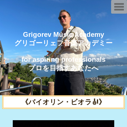
T
o
g
g
l
e
n
Grigorev Music Academy
a
v
グリゴーリェフ音楽アカデミー
i
g
a
t
for aspiring professionals
i
o
プロを目指すあなたへ
n
《バイオリン・ビオラ🎻》