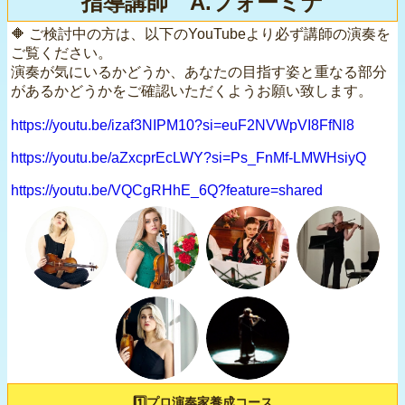
指導講師 A.フォーミナ
🔶 ご検討中の方は、以下のYouTubeより必ず講師の演奏を
ご覧ください。
演奏が気にいるかどうか、あなたの目指す姿と重なる部分
があるかどうかをご確認いただくようお願い致します。
https://youtu.be/izaf3NIPM10?si=euF2NVWpVI8FfNl8
https://youtu.be/aZxcprEcLWY?si=Ps_FnMf-LMWHsiyQ
https://youtu.be/VQCgRHhE_6Q?feature=shared
1️⃣プロ演奏家養成コース