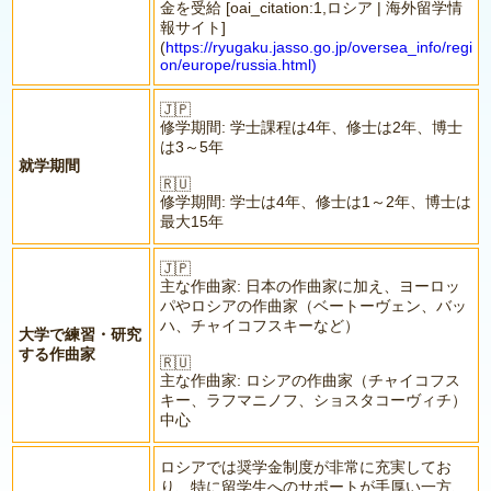
金を受給 [oai_citation:1,ロシア | 海外留学情
報サイト]
(
https://ryugaku.jasso.go.jp/oversea_info/regi
on/europe/russia.html)
🇯🇵
修学期間: 学士課程は4年、修士は2年、博士
は3～5年
就学期間
🇷🇺
修学期間: 学士は4年、修士は1～2年、博士は
最大15年
🇯🇵
主な作曲家: 日本の作曲家に加え、ヨーロッ
パやロシアの作曲家（ベートーヴェン、バッ
ハ、チャイコフスキーなど）
大学で練習・研究
する作曲家
🇷🇺
主な作曲家: ロシアの作曲家（チャイコフス
キー、ラフマニノフ、ショスタコーヴィチ）
中心
ロシアでは奨学金制度が非常に充実してお
り、特に留学生へのサポートが手厚い一方、