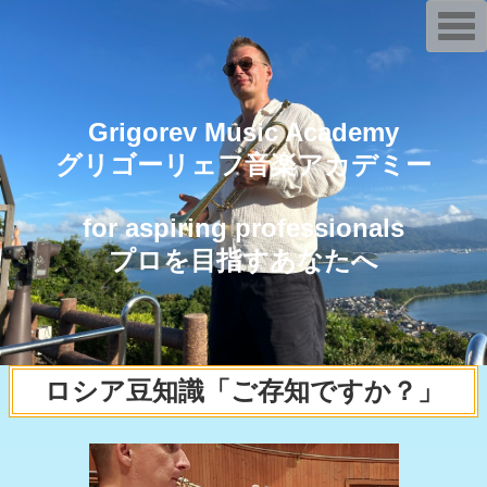
T
o
g
g
l
e
n
Grigorev Music Academy
a
v
グリゴーリェフ音楽アカデミー
i
g
a
t
for aspiring professionals
i
o
プロを目指すあなたへ
n
ロシア豆知識「ご存知ですか？」