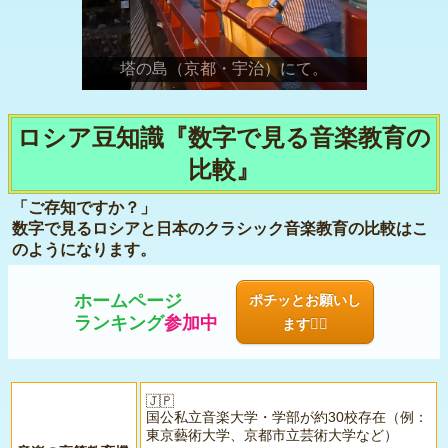
塔の島（京都・宇治）にて。
ロシア豆知識『数字で見る音楽教育の
比較』
「ご存知ですか？」
数字で見るロシアと日本のクラシック音楽教育の比較はこ
のようになります。
ホームページ
ポチッとお願いし
ランキング
参加中
ます🙇‍♂️
🇯🇵
国公私立音楽大学・学部が約30校存在（例：
東京藝術大学、京都市立芸術大学など）